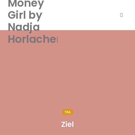
Money
Girl by
Toggl
Nadja
naviga
Skip
Horlacher
to
content
TAG
Ziel