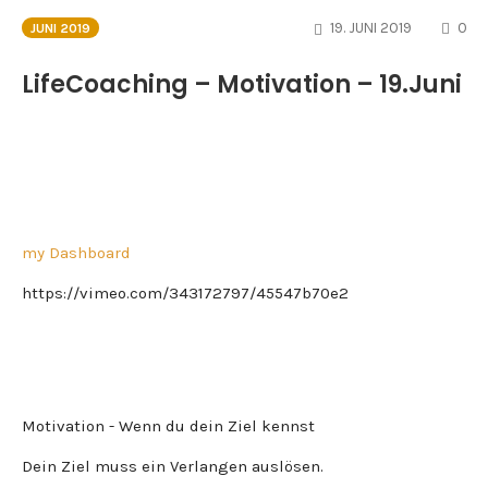
CO
19. JUNI 2019
0
JUNI 2019
LifeCoaching – Motivation – 19.Juni
my Dashboard
https://vimeo.com/343172797/45547b70e2
Motivation - Wenn du dein Ziel kennst
Dein Ziel muss ein Verlangen auslösen.