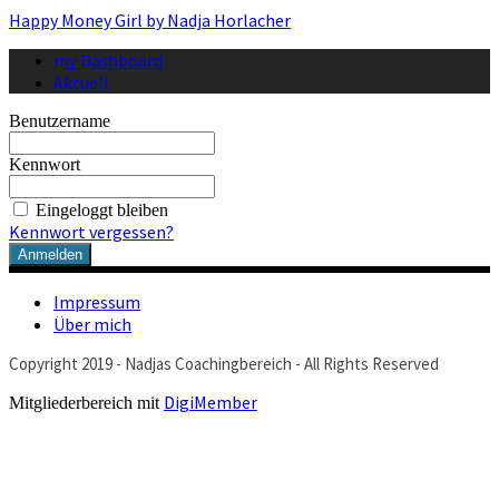
Happy Money Girl by Nadja Horlacher
my Dashboard
Aktuell
Benutzername
Kennwort
Eingeloggt bleiben
Kennwort vergessen?
Impressum
Über mich
Copyright 2019 - Nadjas Coachingbereich - All Rights Reserved
DigiMember
Mitgliederbereich mit